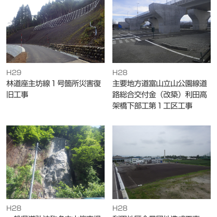
H29
H28
林道座主坊線１号箇所災害復
主要地方道富山立山公園線道
旧工事
路総合交付金（改築）利田高
架橋下部工第１工区工事
H28
H28