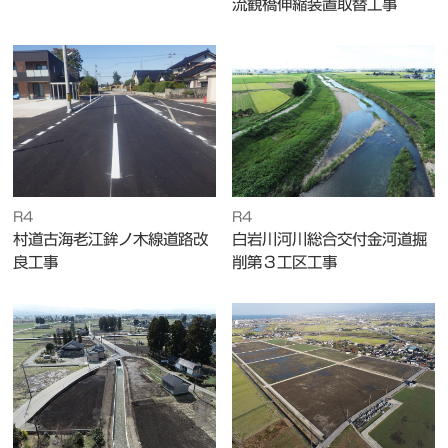
流観橋伸縮装置取替工事
R4
R4
村道古海老江鉾ノ木線道路改
白岩川河川総合交付金河道掘
良工事
削第３工区工事