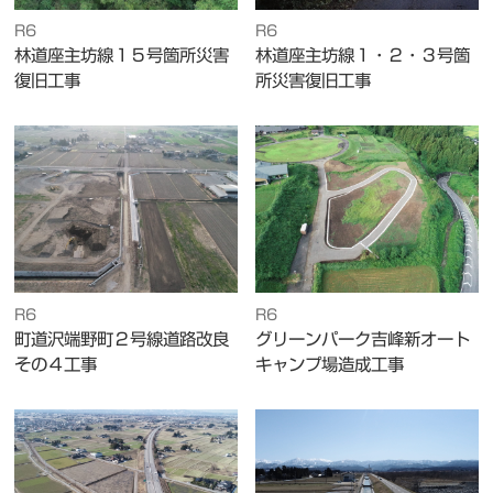
R6
R6
林道座主坊線１５号箇所災害
林道座主坊線１・２・３号箇
復旧工事
所災害復旧工事
R6
R6
町道沢端野町２号線道路改良
グリーンパーク吉峰新オート
その４工事
キャンプ場造成工事