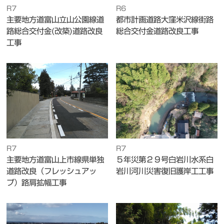
R7
R6
主要地方道富山立山公園線道
都市計画道路大窪米沢線街路
路総合交付金(改築)道路改良
総合交付金道路改良工事
工事
R7
R7
主要地方道富山上市線県単独
５年災第２９号白岩川水系白
道路改良（フレッシュアッ
岩川河川災害復旧護岸工工事
プ）路肩拡幅工事