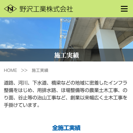
施
工
実
績
HOME >>
施工実績
道路、河川、下水道、橋梁などの地域に密着したインフラ
整備をはじめ、用排水路、ほ場整備等の農業土木工事、の
り面、谷止等の治山工事など、創業以来幅広く土木工事を
手掛けています。
全施工実績