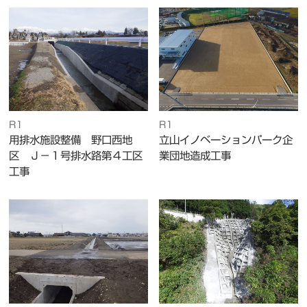
R1
R1
用排水施設整備 野口西地
立山イノベーションパーク企
区 Ｊ－１号排水路第４工区
業団地造成工事
工事