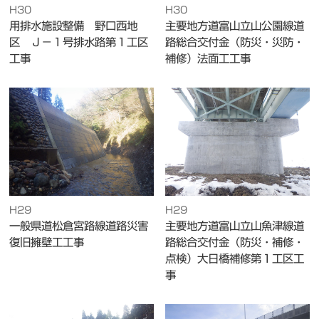
H30
H30
用排水施設整備 野口西地
主要地方道富山立山公園線道
区 Ｊ－１号排水路第１工区
路総合交付金（防災・災防・
工事
補修）法面工工事
H29
H29
一般県道松倉宮路線道路災害
主要地方道富山立山魚津線道
復旧擁壁工工事
路総合交付金（防災・補修・
点検）大日橋補修第１工区工
事