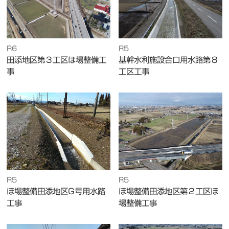
R6
R5
田添地区第３工区ほ場整備工
基幹水利施設合口用水路第８
事
工区工事
R5
R5
ほ場整備田添地区G号用水路
ほ場整備田添地区第２工区ほ
工事
場整備工事