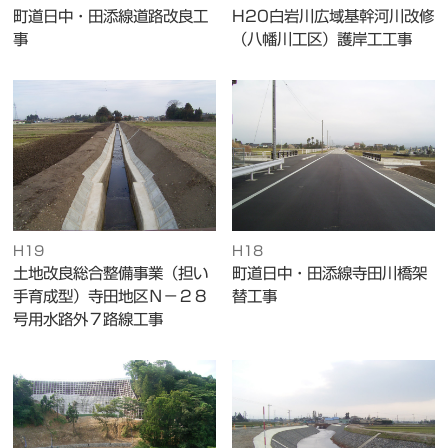
町道日中・田添線道路改良工
H20白岩川広域基幹河川改修
事
（八幡川工区）護岸工工事
H19
H18
土地改良総合整備事業（担い
町道日中・田添線寺田川橋架
手育成型）寺田地区Ｎ－２８
替工事
号用水路外７路線工事