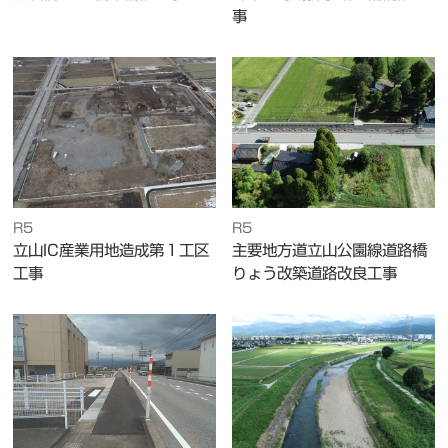
事
R5
R5
立山IC産業用地造成第１工区
主要地方道立山公園線道路橋
工事
りょう改築道路改良工事