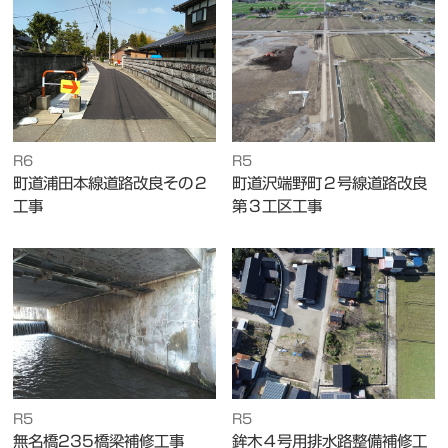
R6
R5
町道浦田本線道路改良その２
町道沢端野町２号線道路改良
工事
第３工区工事
R5
R5
無名橋235橋梁補修工事
鉾木４号用排水路整備補修工