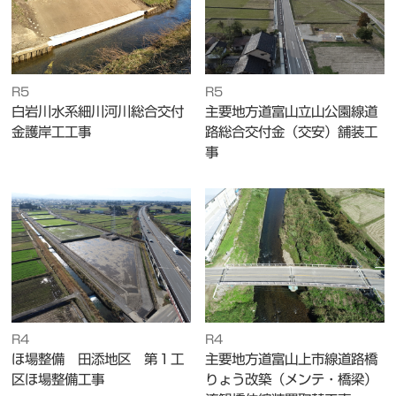
R5
R5
白岩川水系細川河川総合交付
主要地方道富山立山公園線道
金護岸工工事
路総合交付金（交安）舗装工
事
R4
R4
ほ場整備 田添地区 第１工
主要地方道富山上市線道路橋
区ほ場整備工事
りょう改築（メンテ・橋梁）