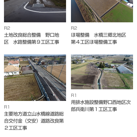
R2
R2
土地改良総合整備 野口地
ほ場整備 水橋三郷北地区
区 水路整備第９工区工事
第４工区ほ場整備工事
R1
用排水施設整備野口西地区次
R1
郎兵衛川第１工区工事
主要地方道立山水橋線道路総
合交付金（交安）道路改良第
２工区工事