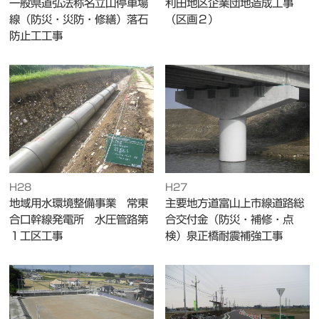
一般県道弘法称名立山停車場
利田地区企業団地造成工事
線（防災・災防・修繕）落石
（区画２）
防止工工事
H28
H27
地域用水環境整備事業 常東
主要地方道富山上市線道路総
合口幹線発電所 水圧管路第
合交付金（防災・補修・点
１工区工事
検）泉正橋耐震補強工事