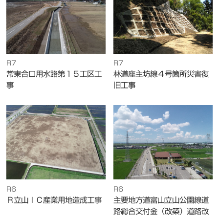
R7
R7
常東合口用水路第１５工区工
林道座主坊線４号箇所災害復
事
旧工事
R6
R6
Ｒ立山ＩＣ産業用地造成工事
主要地方道富山立山公園線道
路総合交付金（改築）道路改