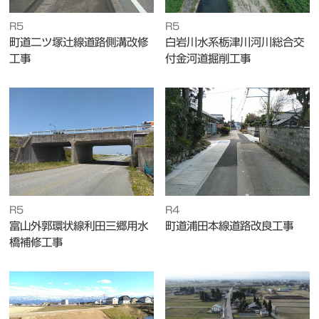
R5
R5
町道二ツ塚辻線道路側溝改修
白岩川水系栃津川河川総合交
工事
付金河道掘削工事
R5
R4
富山外郭環状線利田三郷用水
町道浦田本線道路改良工事
橋補修工事