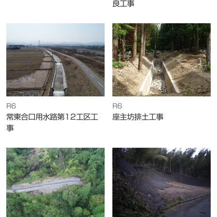
良工事
R6
R6
常東合口用水路第12工区工
座主坊排土工事
事