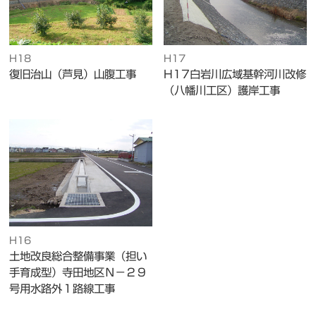
H18
H17
復旧治山（芦見）山腹工事
H17白岩川広域基幹河川改修
（八幡川工区）護岸工事
H16
土地改良総合整備事業（担い
手育成型）寺田地区Ｎ－２９
号用水路外１路線工事